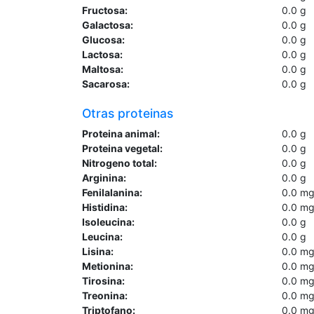
Fructosa:
0.0
g
Galactosa:
0.0
g
Glucosa:
0.0
g
Lactosa:
0.0
g
Maltosa:
0.0
g
Sacarosa:
0.0
g
Otras proteinas
Proteina animal:
0.0
g
Proteina vegetal:
0.0
g
Nitrogeno total:
0.0
g
Arginina:
0.0
g
Fenilalanina:
0.0
m
Histidina:
0.0
m
Isoleucina:
0.0
g
Leucina:
0.0
g
Lisina:
0.0
m
Metionina:
0.0
m
Tirosina:
0.0
m
Treonina:
0.0
m
Triptofano:
0.0
m