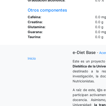
Graduacion alcoholica:
0.0
%
Otros componentes
Cafeina:
0.0
m
Creatina:
0.0
g
Glutamina:
0.0
g
Guarana:
0.0
m
Taurina:
0.0
g
e-Diet Base
-
Ace
Inicio
Este es un proyecto
Dietética
de la Unive
destinado a la rea
investigación, la do
Nutricionistas.
A raíz de este, l@s e
participan activamen
docencia. Asimism
Universidad:
la tra