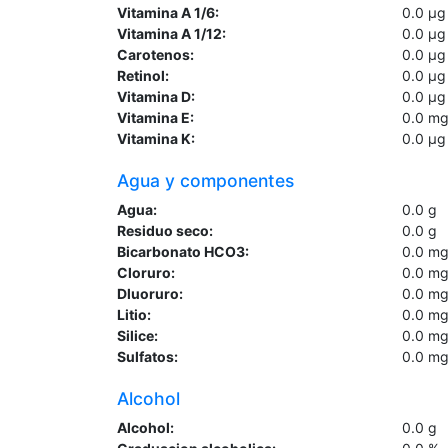
Vitamina A 1/6:
0.0
µg
Vitamina A 1/12:
0.0
µg
Carotenos:
0.0
µg
Retinol:
0.0
µg
Vitamina D:
0.0
µg
Vitamina E:
0.0
m
Vitamina K:
0.0
µg
Agua y componentes
Agua:
0.0
g
Residuo seco:
0.0
g
Bicarbonato HCO3:
0.0
m
Cloruro:
0.0
m
Dluoruro:
0.0
m
Litio:
0.0
m
Silice:
0.0
m
Sulfatos:
0.0
m
Alcohol
Alcohol:
0.0
g