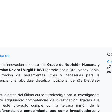
g
g
Co
rca de
Co
 de innovación docente del
Grado de Nutrición Humana y
rsitat Rovira i Virgili (URV)
liderado por la Dra. Nancy Babio,
lización de herramientas útiles y necesarias para la
cencia y el abordaje dietético nutricional de l@s Dietistas-
studiantes del último curso tutorizad@s por la investigadora
te adquiriendo competencias de investigación, ligadas a la
o, este proyecto cumple con la tercera misión de la
nsferencia de conocimiento que como investigadores y