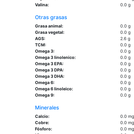
Valina:
0.0
g
Otras grasas
Grasa animal:
0.0
g
Grasa vegetal:
0.0
g
AGS:
2.6
g
TCM:
0.0
g
Omega 3:
0.0
g
Omega 3 linolenico:
0.0
g
Omega 3 EPA:
0.0
g
Omega 3 DPA:
0.0
g
Omega 3 DHA:
0.0
g
Omega 6:
0.0
g
Omega 6 linoleico:
0.0
g
Omega 9:
0.0
g
Minerales
Calcio:
0.0
m
Cobre:
0.0
m
Fósforo:
0.0
m