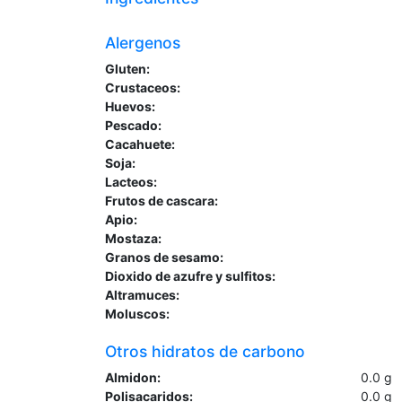
Alergenos
Gluten:
Crustaceos:
Huevos:
Pescado:
Cacahuete:
Soja:
Lacteos:
Frutos de cascara:
Apio:
Mostaza:
Granos de sesamo:
Dioxido de azufre y sulfitos:
Altramuces:
Moluscos:
Otros hidratos de carbono
Almidon:
0.0
g
Polisacaridos:
0.0
g