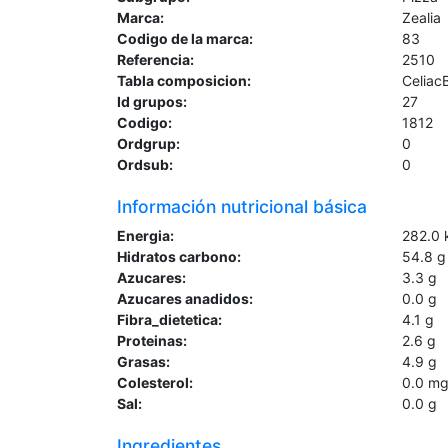
Marca:
Zealia
Codigo de la marca:
83
Referencia:
2510
Tabla composicion:
Celiac
Id grupos:
27
Codigo:
1812
Ordgrup:
0
Ordsub:
0
Información nutricional básica
Energia:
282.0
Hidratos carbono:
54.8
g
Azucares:
3.3
g
Azucares anadidos:
0.0
g
Fibra_dietetica:
4.1
g
Proteinas:
2.6
g
Grasas:
4.9
g
Colesterol:
0.0
m
Sal:
0.0
g
Ingredientes