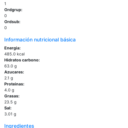
1
Ordgrup:
0
Ordsub:
0
Información nutricional básica
Energia:
485.0
kcal
Hidratos carbono:
63.0
g
Azucares:
2.1
g
Proteinas:
4.0
g
Grasas:
23.5
g
Sal:
3.01
g
Ingredientes