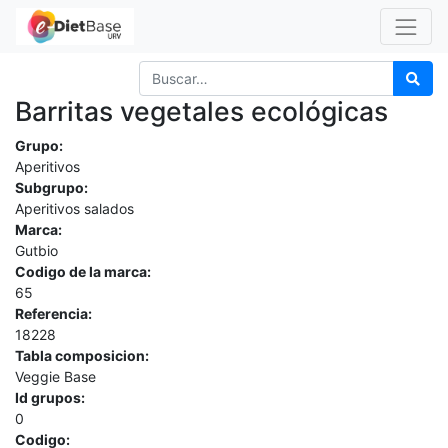
Barritas vegetales ecológicas
Grupo:
Aperitivos
Subgrupo:
Aperitivos salados
Marca:
Gutbio
Codigo de la marca:
65
Referencia:
18228
Tabla composicion:
Veggie Base
Id grupos:
0
Codigo: