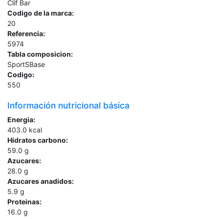
Clif Bar
Codigo de la marca:
20
Referencia:
5974
Tabla composicion:
SportSBase
Codigo:
550
Información nutricional básica
Energia:
403.0
kcal
Hidratos carbono:
59.0
g
Azucares:
28.0
g
Azucares anadidos:
5.9
g
Proteinas:
16.0
g