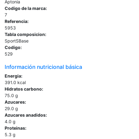
Aptonia
Codigo de la marca:
7
Referencia:
5953
Tabla composicion:
SportSBase
Codigo:
529
Información nutricional básica
Energia:
391.0
kcal
Hidratos carbono:
75.0
g
Azucares:
29.0
g
Azucares anadidos:
4.0
g
Proteinas:
5.3
g