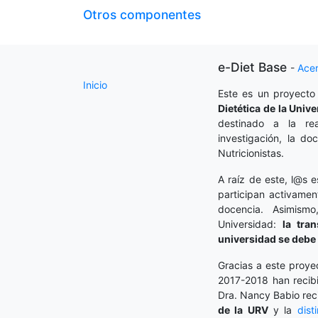
Otros componentes
e-Diet Base
-
Ace
Inicio
Este es un proyecto
Dietética
de la Unive
destinado a la rea
investigación, la do
Nutricionistas.
A raíz de este, l@s e
participan activamen
docencia. Asimism
Universidad:
la tra
universidad se debe 
Gracias a este proye
2017-2018 han recibi
Dra. Nancy Babio rec
de la URV
y la
dist