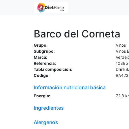
Barco del Corneta
Grupo:
Vinos
Subgrupo:
Vinos 
Marca:
Verdej
Referencia:
10885
Tabla composicion:
DrinkB
Codigo:
BA423
Información nutricional básica
Energia:
72.8
k
Ingredientes
Alergenos