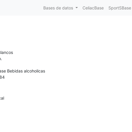
Bases de datos
CeliacBase
SportSBase
Blancos
o.
ase Bebidas alcoholicas
84
cal