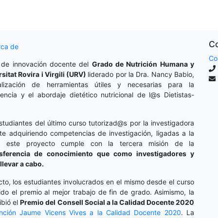
Co
rca de
Co
 de innovación docente del
Grado de Nutrición Humana y
rsitat Rovira i Virgili (URV)
liderado por la Dra. Nancy Babio,
lización de herramientas útiles y necesarias para la
cencia y el abordaje dietético nutricional de l@s Dietistas-
studiantes del último curso tutorizad@s por la investigadora
te adquiriendo competencias de investigación, ligadas a la
o, este proyecto cumple con la tercera misión de la
nsferencia de conocimiento que como investigadores y
llevar a cabo.
cto, los estudiantes involucrados en el mismo desde el curso
do el premio al mejor trabajo de fin de grado. Asimismo, la
ibió el
Premio del Consell Social a la Calidad Docente 2020
inción
Jaume Vicens Vives a la Calidad Docente 2020
. La