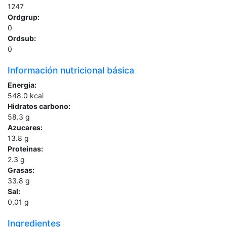
1247
Ordgrup:
0
Ordsub:
0
Información nutricional básica
Energia:
548.0
kcal
Hidratos carbono:
58.3
g
Azucares:
13.8
g
Proteinas:
2.3
g
Grasas:
33.8
g
Sal:
0.01
g
Ingredientes