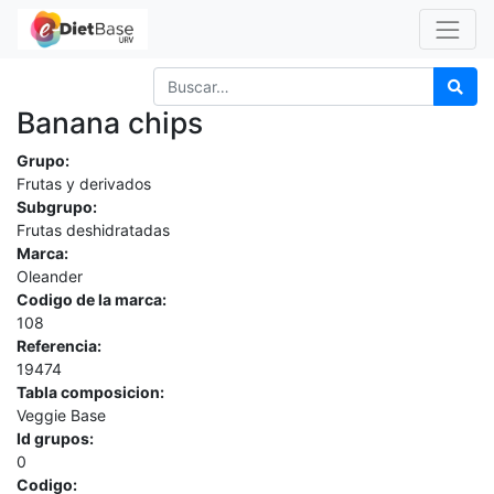
Banana chips
Grupo:
Frutas y derivados
Subgrupo:
Frutas deshidratadas
Marca:
Oleander
Codigo de la marca:
108
Referencia:
19474
Tabla composicion:
Veggie Base
Id grupos:
0
Codigo: