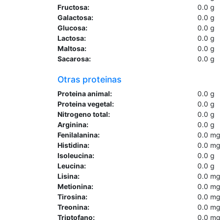
Fructosa:
0.0
g
Galactosa:
0.0
g
Glucosa:
0.0
g
Lactosa:
0.0
g
Maltosa:
0.0
g
Sacarosa:
0.0
g
Otras proteinas
Proteina animal:
0.0
g
Proteina vegetal:
0.0
g
Nitrogeno total:
0.0
g
Arginina:
0.0
g
Fenilalanina:
0.0
m
Histidina:
0.0
m
Isoleucina:
0.0
g
Leucina:
0.0
g
Lisina:
0.0
m
Metionina:
0.0
m
Tirosina:
0.0
m
Treonina:
0.0
m
Triptofano:
0.0
m