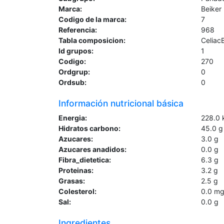
Marca:
Beiker
Codigo de la marca:
7
Referencia:
968
Tabla composicion:
Celiac
Id grupos:
1
Codigo:
270
Ordgrup:
0
Ordsub:
0
Información nutricional básica
Energia:
228.0
Hidratos carbono:
45.0
g
Azucares:
3.0
g
Azucares anadidos:
0.0
g
Fibra_dietetica:
6.3
g
Proteinas:
3.2
g
Grasas:
2.5
g
Colesterol:
0.0
m
Sal:
0.0
g
Ingredientes