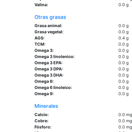
Valina:
0.0
g
Otras grasas
Grasa animal:
0.0
g
Grasa vegetal:
0.0
g
AGS:
0.4
g
TCM:
0.0
g
Omega 3:
0.0
g
Omega 3 linolenico:
0.0
g
Omega 3 EPA:
0.0
g
Omega 3 DPA:
0.0
g
Omega 3 DHA:
0.0
g
Omega 6:
0.0
g
Omega 6 linoleico:
0.0
g
Omega 9:
0.0
g
Minerales
Calcio:
0.0
m
Cobre:
0.0
m
Fósforo:
0.0
m