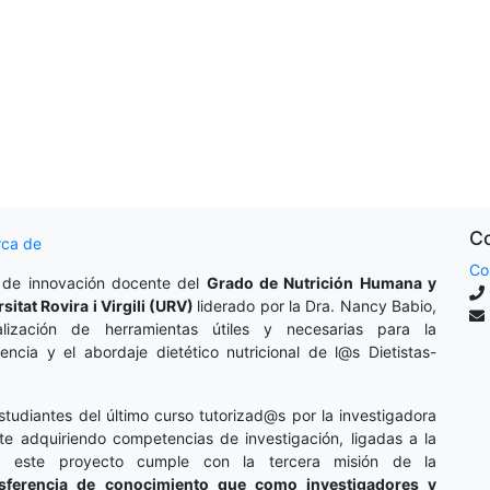
g
g
Co
rca de
Co
 de innovación docente del
Grado de Nutrición Humana y
rsitat Rovira i Virgili (URV)
liderado por la Dra. Nancy Babio,
lización de herramientas útiles y necesarias para la
cencia y el abordaje dietético nutricional de l@s Dietistas-
studiantes del último curso tutorizad@s por la investigadora
te adquiriendo competencias de investigación, ligadas a la
o, este proyecto cumple con la tercera misión de la
nsferencia de conocimiento que como investigadores y