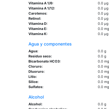
Vitamina A 1/6:
0.0
µg
Vitamina A 1/12:
0.0
µg
Carotenos:
0.0
µg
Retinol:
0.0
µg
Vitamina D:
0.0
µg
Vitamina E:
0.0
m
Vitamina K:
0.0
µg
Agua y componentes
Agua:
0.0
g
Residuo seco:
0.0
g
Bicarbonato HCO3:
0.0
m
Cloruro:
0.0
m
Dluoruro:
0.0
m
Litio:
0.0
m
Silice:
0.0
m
Sulfatos:
0.0
m
Alcohol
Alcohol:
0.0
g