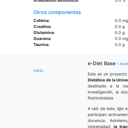
Graduacion alcoholica:
0.0
%
Otros componentes
Cafeina:
0.0
m
Creatina:
0.0
g
Glutamina:
0.0
g
Guarana:
0.0
m
Taurina:
0.0
g
e-Diet Base
-
Ace
Inicio
Este es un proyecto
Dietética
de la Unive
destinado a la rea
investigación, la do
Nutricionistas.
A raíz de este, l@s e
participan activamen
docencia. Asimism
Universidad:
la tra