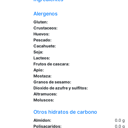
Alergenos
Gluten:
Crustaceos:
Huevos:
Pescado:
Cacahuete:
Soja:
Lacteos:
Frutos de cascara:
Apio:
Mostaza:
Granos de sesamo:
Dioxido de azufre y sulfitos:
Altramuces:
Moluscos:
Otros hidratos de carbono
Almidon:
0.0
g
Polisacaridos:
0.0
g