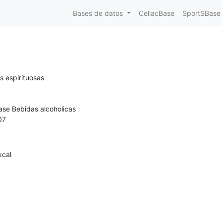
Bases de datos
CeliacBase
SportSBase
s espirituosas
a
ase Bebidas alcoholicas
07
kcal