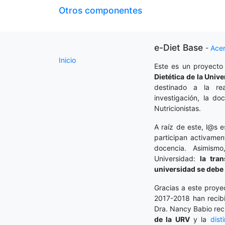
Otros componentes
e-Diet Base
-
Ace
Inicio
Este es un proyecto
Dietética
de la Unive
destinado a la rea
investigación, la do
Nutricionistas.
A raíz de este, l@s e
participan activamen
docencia. Asimism
Universidad:
la tra
universidad se debe 
Gracias a este proye
2017-2018 han recibi
Dra. Nancy Babio rec
de la URV
y la
dist