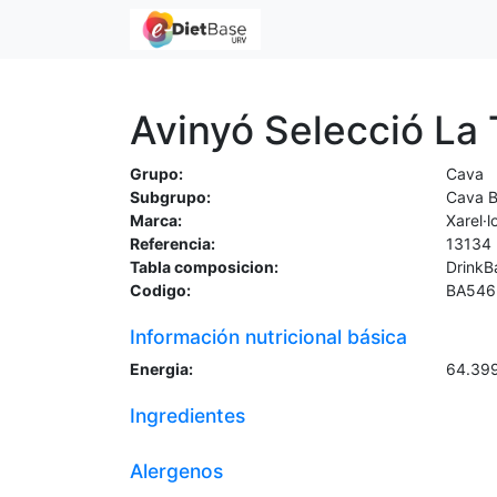
Avinyó Selecció La 
Grupo:
Cava
Subgrupo:
Cava B
Marca:
Xarel·
Referencia:
13134
Tabla composicion:
DrinkB
Codigo:
BA546
Información nutricional básica
Energia:
64.39
Ingredientes
Alergenos