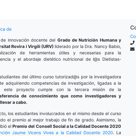
Co
rca de
Co
 de innovación docente del
Grado de Nutrición Humana y
rsitat Rovira i Virgili (URV)
liderado por la Dra. Nancy Babio,
lización de herramientas útiles y necesarias para la
cencia y el abordaje dietético nutricional de l@s Dietistas-
studiantes del último curso tutorizad@s por la investigadora
te adquiriendo competencias de investigación, ligadas a la
o, este proyecto cumple con la tercera misión de la
nsferencia de conocimiento que como investigadores y
llevar a cabo.
cto, los estudiantes involucrados en el mismo desde el curso
do el premio al mejor trabajo de fin de grado. Asimismo, la
ibió el
Premio del Consell Social a la Calidad Docente 2020
inción
Jaume Vicens Vives a la Calidad Docente 2020
. La