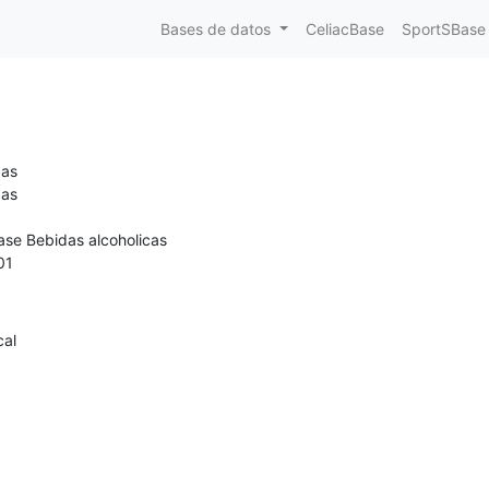
Bases de datos
CeliacBase
SportSBase
zas
zas
ase Bebidas alcoholicas
01
cal