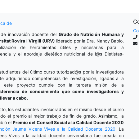
Co
rca de
Co
 de innovación docente del
Grado de Nutrición Humana y
rsitat Rovira i Virgili (URV)
liderado por la Dra. Nancy Babio,
lización de herramientas útiles y necesarias para la
cencia y el abordaje dietético nutricional de l@s Dietistas-
studiantes del último curso tutorizad@s por la investigadora
te adquiriendo competencias de investigación, ligadas a la
o, este proyecto cumple con la tercera misión de la
nsferencia de conocimiento que como investigadores y
llevar a cabo.
cto, los estudiantes involucrados en el mismo desde el curso
do el premio al mejor trabajo de fin de grado. Asimismo, la
ibió el
Premio del Consell Social a la Calidad Docente 2020
inción
Jaume Vicens Vives a la Calidad Docente 2020
. La
ens Vives a la calidad docente universitaria fue creada en