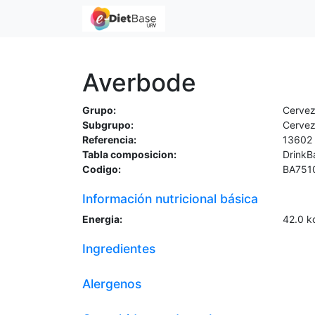
Averbode
Grupo:
Cerve
Subgrupo:
Cerve
Referencia:
13602
Tabla composicion:
DrinkB
Codigo:
BA751
Información nutricional básica
Energia:
42.0
k
Ingredientes
Alergenos