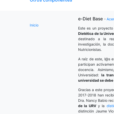
e-Diet Base
-
Ace
Inicio
Este es un proyecto
Dietética
de la Unive
destinado a la rea
investigación, la do
Nutricionistas.
A raíz de este, l@s e
participan activamen
docencia. Asimism
Universidad:
la tra
universidad se debe 
Gracias a este proye
2017-2018 han recibi
Dra. Nancy Babio rec
de la URV
y la
dist
distinción Jaume Vic