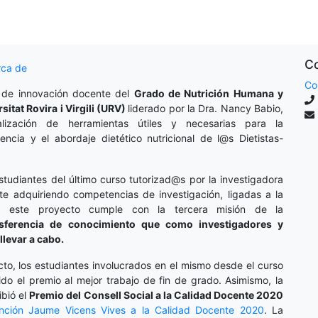
Co
rca de
Co
 de innovación docente del
Grado de Nutrición Humana y
rsitat Rovira i Virgili (URV)
liderado por la Dra. Nancy Babio,
lización de herramientas útiles y necesarias para la
cencia y el abordaje dietético nutricional de l@s Dietistas-
studiantes del último curso tutorizad@s por la investigadora
te adquiriendo competencias de investigación, ligadas a la
o, este proyecto cumple con la tercera misión de la
nsferencia de conocimiento que como investigadores y
llevar a cabo.
cto, los estudiantes involucrados en el mismo desde el curso
do el premio al mejor trabajo de fin de grado. Asimismo, la
ibió el
Premio del Consell Social a la Calidad Docente 2020
inción
Jaume Vicens Vives a la Calidad Docente 2020
. La