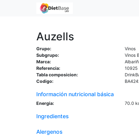
Auzells
Grupo:
Vinos
Subgrupo:
Vinos 
Marca:
Albari
Referencia:
10925
Tabla composicion:
DrinkB
Codigo:
BA424
Información nutricional básica
Energia:
70.0
k
Ingredientes
Alergenos