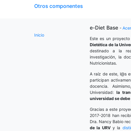
Otros componentes
e-Diet Base
-
Ace
Inicio
Este es un proyecto
Dietética
de la Unive
destinado a la rea
investigación, la do
Nutricionistas.
A raíz de este, l@s e
participan activamen
docencia. Asimism
Universidad:
la tra
universidad se debe 
Gracias a este proye
2017-2018 han recibi
Dra. Nancy Babio rec
de la URV
y la
dist