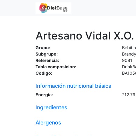
Artesano Vidal X.O.
Grupo:
Bebiba
Subgrupo:
Brand
Referencia:
9081
Tabla composicion:
DrinkB
Codigo:
BA105
Información nutricional básica
Energia:
212.7
Ingredientes
Alergenos