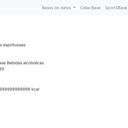
Bases de datos
CeliacBase
SportSBase
s espirituosas
y
ase Bebidas alcoholicas
80
9999999999998
kcal