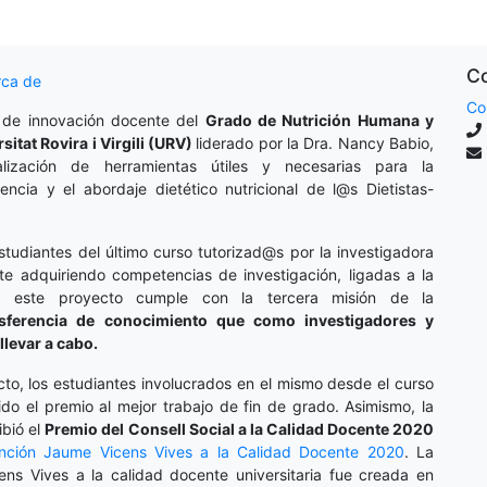
Co
rca de
Co
 de innovación docente del
Grado de Nutrición Humana y
rsitat Rovira i Virgili (URV)
liderado por la Dra. Nancy Babio,
lización de herramientas útiles y necesarias para la
cencia y el abordaje dietético nutricional de l@s Dietistas-
studiantes del último curso tutorizad@s por la investigadora
te adquiriendo competencias de investigación, ligadas a la
o, este proyecto cumple con la tercera misión de la
nsferencia de conocimiento que como investigadores y
llevar a cabo.
cto, los estudiantes involucrados en el mismo desde el curso
do el premio al mejor trabajo de fin de grado. Asimismo, la
ibió el
Premio del Consell Social a la Calidad Docente 2020
inción
Jaume Vicens Vives a la Calidad Docente 2020
. La
ens Vives a la calidad docente universitaria fue creada en