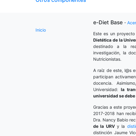
e-Diet Base
-
Ace
Inicio
Este es un proyecto
Dietética
de la Unive
destinado a la rea
investigación, la do
Nutricionistas.
A raíz de este, l@s e
participan activamen
docencia. Asimism
Universidad:
la tra
universidad se debe 
Gracias a este proye
2017-2018 han recibi
Dra. Nancy Babio rec
de la URV
y la
dist
distinción Jaume Vic