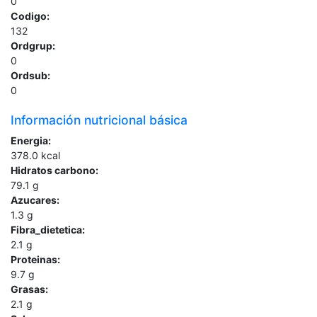
0
Codigo:
132
Ordgrup:
0
Ordsub:
0
Información nutricional básica
Energia:
378.0
kcal
Hidratos carbono:
79.1
g
Azucares:
1.3
g
Fibra_dietetica:
2.1
g
Proteinas:
9.7
g
Grasas:
2.1
g