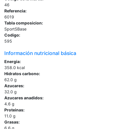
46
Referencia:
6019
Tabla composicion:
SportSBase
Codigo:
595
Información nutricional básica
Energia:
358.0
kcal
Hidratos carbono:
62.0
g
Azucares:
32.0
g
Azucares anadidos:
4.6
g
Proteinas:
11.0
g
Grasas:
6.6
g