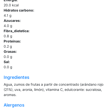
20.0
kcal
Hidratos carbono:
4.1
g
Azucares:
4.0
g
Fibra_dietetica:
0.8
g
Proteinas:
0.2
g
Grasas:
0.0
g
Sal:
0.0
g
Ingredientes
Agua, zumos de frutas a partir de concentrado (arándano rojo
(21%), uva, aronia, limón), vitamina C, edulcorante: sucralosa,
aromas.
Alergenos