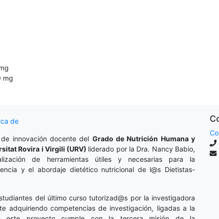
mg
0
mg
Co
rca de
Co
 de innovación docente del
Grado de Nutrición Humana y
rsitat Rovira i Virgili (URV)
liderado por la Dra. Nancy Babio,
lización de herramientas útiles y necesarias para la
cencia y el abordaje dietético nutricional de l@s Dietistas-
studiantes del último curso tutorizad@s por la investigadora
te adquiriendo competencias de investigación, ligadas a la
o, este proyecto cumple con la tercera misión de la