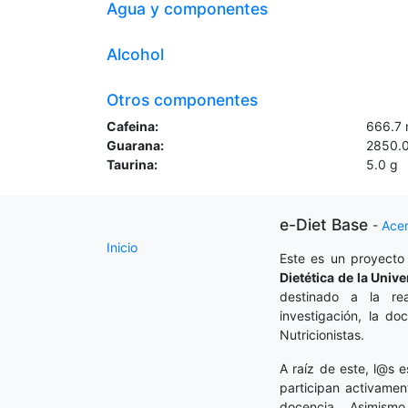
Agua y componentes
Alcohol
Otros componentes
Cafeina:
666.7
Guarana:
2850.
Taurina:
5.0
g
e-Diet Base
-
Ace
Inicio
Este es un proyecto
Dietética
de la Unive
destinado a la rea
investigación, la do
Nutricionistas.
A raíz de este, l@s e
participan activamen
docencia. Asimism