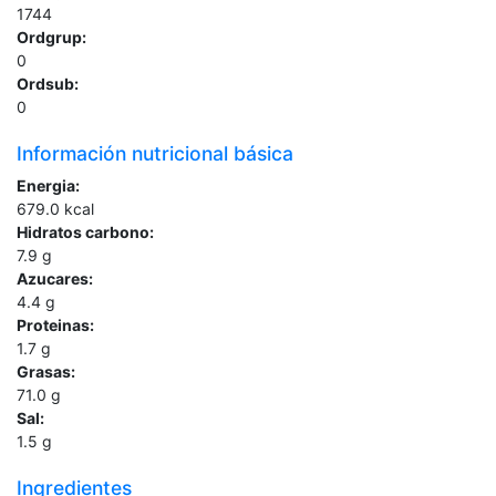
1744
Ordgrup:
0
Ordsub:
0
Información nutricional básica
Energia:
679.0
kcal
Hidratos carbono:
7.9
g
Azucares:
4.4
g
Proteinas:
1.7
g
Grasas:
71.0
g
Sal:
1.5
g
Ingredientes