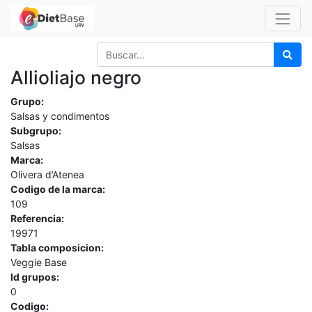
Allioliajo negro
Grupo:
Salsas y condimentos
Subgrupo:
Salsas
Marca:
Olivera d’Atenea
Codigo de la marca:
109
Referencia:
19971
Tabla composicion:
Veggie Base
Id grupos:
0
Codigo: