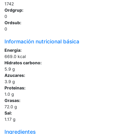
1742
Ordgrup:
0
Ordsub:
0
Información nutricional básica
Energia:
669.0
kcal
Hidratos carbono:
5.9
g
Azucares:
3.9
g
Proteinas:
1.0
g
Grasas:
72.0
g
Sal:
1.17
g
Ingredientes