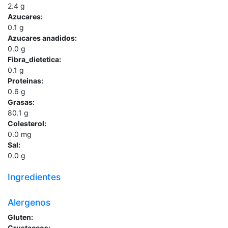
2.4
g
Azucares:
0.1
g
Azucares anadidos:
0.0
g
Fibra_dietetica:
0.1
g
Proteinas:
0.6
g
Grasas:
80.1
g
Colesterol:
0.0
mg
Sal:
0.0
g
Ingredientes
Alergenos
Gluten:
Crustaceos: