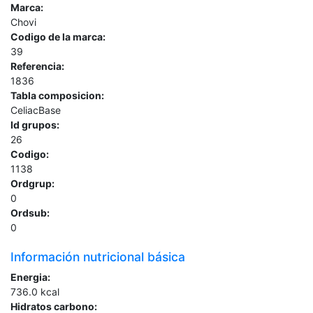
Marca:
Chovi
Codigo de la marca:
39
Referencia:
1836
Tabla composicion:
CeliacBase
Id grupos:
26
Codigo:
1138
Ordgrup:
0
Ordsub:
0
Información nutricional básica
Energia:
736.0
kcal
Hidratos carbono: