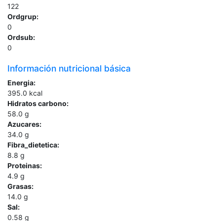
122
Ordgrup:
0
Ordsub:
0
Información nutricional básica
Energia:
395.0
kcal
Hidratos carbono:
58.0
g
Azucares:
34.0
g
Fibra_dietetica:
8.8
g
Proteinas:
4.9
g
Grasas:
14.0
g
Sal:
0.58
g