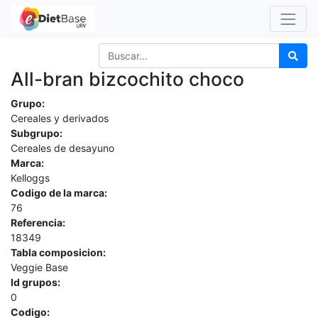
All-bran bizcochito choco
Grupo:
Cereales y derivados
Subgrupo:
Cereales de desayuno
Marca:
Kelloggs
Codigo de la marca:
76
Referencia:
18349
Tabla composicion:
Veggie Base
Id grupos:
0
Codigo: