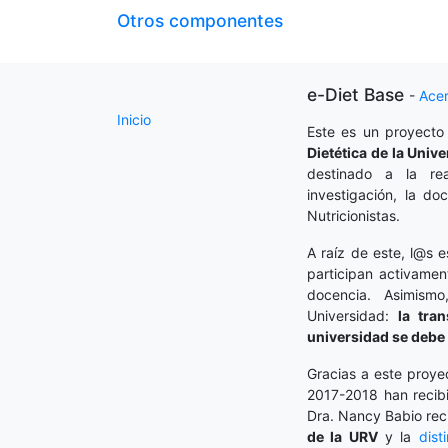
Otros componentes
e-Diet Base
-
Ace
Inicio
Este es un proyecto
Dietética
de la Unive
destinado a la rea
investigación, la do
Nutricionistas.
A raíz de este, l@s e
participan activamen
docencia. Asimism
Universidad:
la tra
universidad se debe 
Gracias a este proye
2017-2018 han recibi
Dra. Nancy Babio rec
de la URV
y la
dist