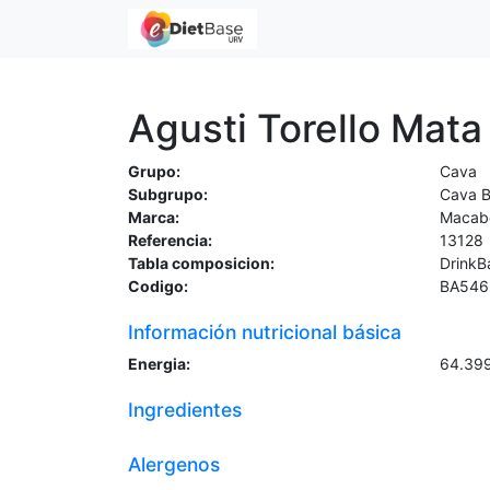
Agusti Torello Ma
Grupo:
Cava
Subgrupo:
Cava B
Marca:
Macabeo
Referencia:
13128
Tabla composicion:
DrinkB
Codigo:
BA546
Información nutricional básica
Energia:
64.39
Ingredientes
Alergenos