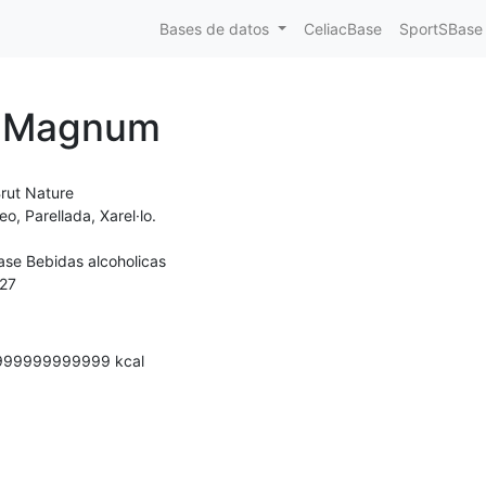
Bases de datos
CeliacBase
SportSBase
ta Magnum
rut Nature
, Parellada, Xarel·lo.
ase Bebidas alcoholicas
27
999999999999
kcal