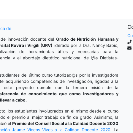
Co
rca de
Co
 de innovación docente del
Grado de Nutrición Humana y
rsitat Rovira i Virgili (URV)
liderado por la Dra. Nancy Babio,
lización de herramientas útiles y necesarias para la
cencia y el abordaje dietético nutricional de l@s Dietistas-
studiantes del último curso tutorizad@s por la investigadora
te adquiriendo competencias de investigación, ligadas a la
o, este proyecto cumple con la tercera misión de la
nsferencia de conocimiento que como investigadores y
llevar a cabo.
cto, los estudiantes involucrados en el mismo desde el curso
do el premio al mejor trabajo de fin de grado. Asimismo, la
ibió el
Premio del Consell Social a la Calidad Docente 2020
inción
Jaume Vicens Vives a la Calidad Docente 2020
. La