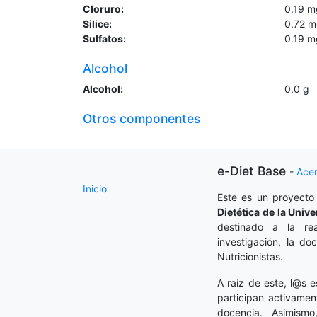
Cloruro:
0.19
m
Silice:
0.72
m
Sulfatos:
0.19
m
Alcohol
Alcohol:
0.0
g
Otros componentes
e-Diet Base
-
Ace
Inicio
Este es un proyecto
Dietética
de la Unive
destinado a la rea
investigación, la do
Nutricionistas.
A raíz de este, l@s e
participan activamen
docencia. Asimism