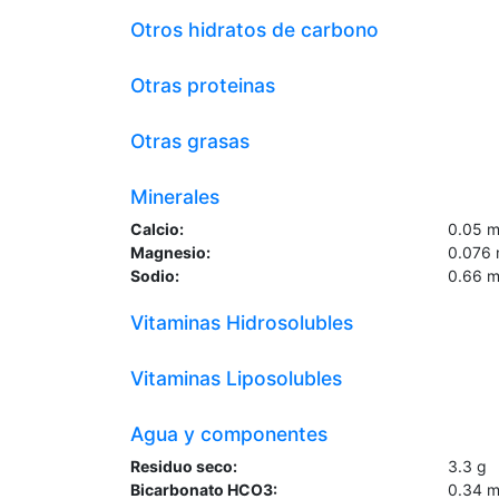
Otros hidratos de carbono
Otras proteinas
Otras grasas
Minerales
Calcio:
0.05
m
Magnesio:
0.076
Sodio:
0.66
m
Vitaminas Hidrosolubles
Vitaminas Liposolubles
Agua y componentes
Residuo seco:
3.3
g
Bicarbonato HCO3:
0.34
m