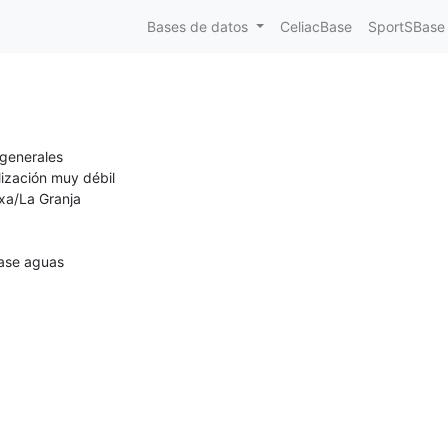
Bases de datos
CeliacBase
SportSBase
generales
lización muy débil
xa/La Granja
ase aguas