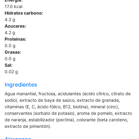
17.0
kcal
Hidratos carbono:
4.2
g
Azucares:
4.2
g
Proteinas:
0.0
g
Grasas:
0.0
g
Sal:
0.02
g
Ingredientes
Agua manantial, fructosa, acidulantes (ácido cítrico, citrato de
sodio), extracto de baya de saúco, extracto de granada,
vitaminas (E, C, ácido fólico, B12, biotina), mineral (cinc),
conservantes (sorbato de potasio), aroma de pomelo, extracto
de naranja, estabilizador (pectina), colorante (beta caroteno,
extracto de pimentón).