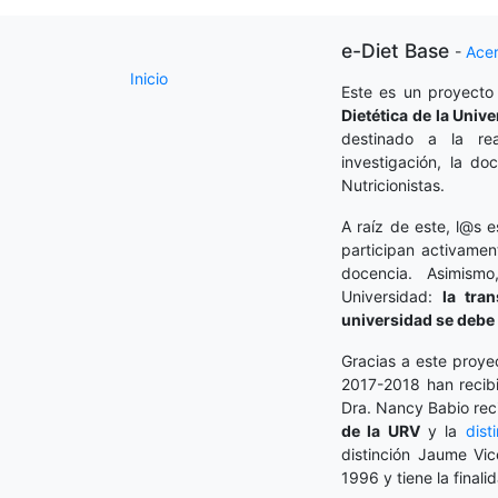
e-Diet Base
-
Ace
Inicio
Este es un proyecto
Dietética
de la Unive
destinado a la rea
investigación, la do
Nutricionistas.
A raíz de este, l@s e
participan activamen
docencia. Asimism
Universidad:
la tra
universidad se debe 
Gracias a este proye
2017-2018 han recibi
Dra. Nancy Babio rec
de la URV
y la
dist
distinción Jaume Vic
1996 y tiene la finali