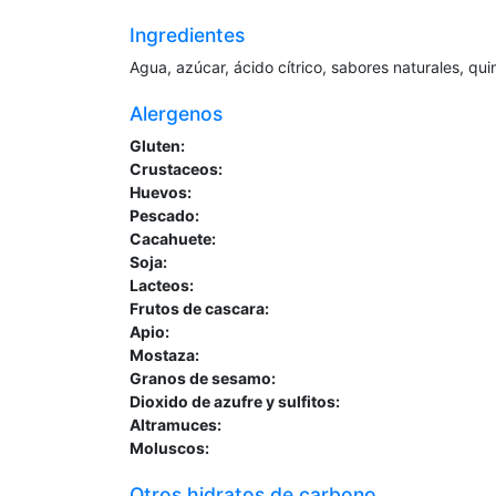
Ingredientes
Agua, azúcar, ácido cítrico, sabores naturales, quin
Alergenos
Gluten:
Crustaceos:
Huevos:
Pescado:
Cacahuete:
Soja:
Lacteos:
Frutos de cascara:
Apio:
Mostaza:
Granos de sesamo:
Dioxido de azufre y sulfitos:
Altramuces:
Moluscos:
Otros hidratos de carbono