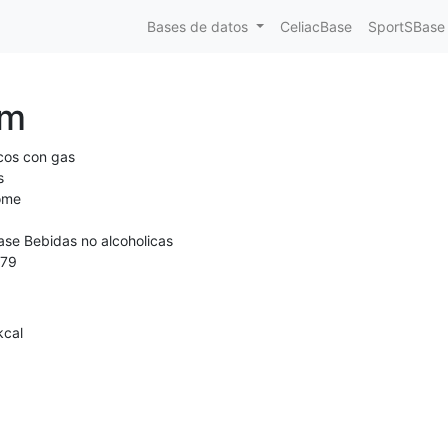
Bases de datos
CeliacBase
SportSBase
um
cos con gas
s
ome
ase Bebidas no alcoholicas
79
kcal