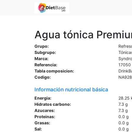
Agua tónica Premi
Grupo:
Refres
Subgrupo:
Tónica
Marca:
Syndr
Referencia:
17050
Tabla composicion:
DrinkB
Codigo:
NA928
Información nutricional básica
Energia:
28.25
Hidratos carbono:
7.3
g
Azucares:
7.3
g
Proteinas:
0.0
g
Grasas:
0.0
g
Sal:
0.0
g