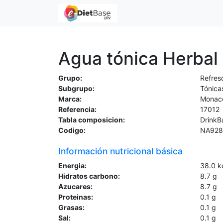
Agua tónica Herbal
Grupo:
Refres
Subgrupo:
Tónica
Marca:
Monac
Referencia:
17012
Tabla composicion:
DrinkB
Codigo:
NA928
Información nutricional básica
Energia:
38.0
k
Hidratos carbono:
8.7
g
Azucares:
8.7
g
Proteinas:
0.1
g
Grasas:
0.1
g
Sal:
0.1
g