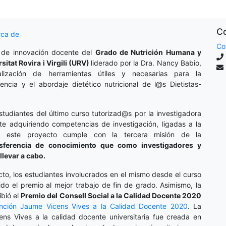
Co
rca de
Co
 de innovación docente del
Grado de Nutrición Humana y
rsitat Rovira i Virgili (URV)
liderado por la Dra. Nancy Babio,
lización de herramientas útiles y necesarias para la
cencia y el abordaje dietético nutricional de l@s Dietistas-
studiantes del último curso tutorizad@s por la investigadora
te adquiriendo competencias de investigación, ligadas a la
o, este proyecto cumple con la tercera misión de la
nsferencia de conocimiento que como investigadores y
llevar a cabo.
cto, los estudiantes involucrados en el mismo desde el curso
do el premio al mejor trabajo de fin de grado. Asimismo, la
ibió el
Premio del Consell Social a la Calidad Docente 2020
inción
Jaume Vicens Vives a la Calidad Docente 2020
. La
ens Vives a la calidad docente universitaria fue creada en