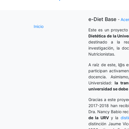
e-Diet Base
-
Ace
Inicio
Este es un proyecto
Dietética
de la Unive
destinado a la rea
investigación, la do
Nutricionistas.
A raíz de este, l@s e
participan activamen
docencia. Asimism
Universidad:
la tra
universidad se debe 
Gracias a este proye
2017-2018 han recibi
Dra. Nancy Babio rec
de la URV
y la
dist
distinción Jaume Vic