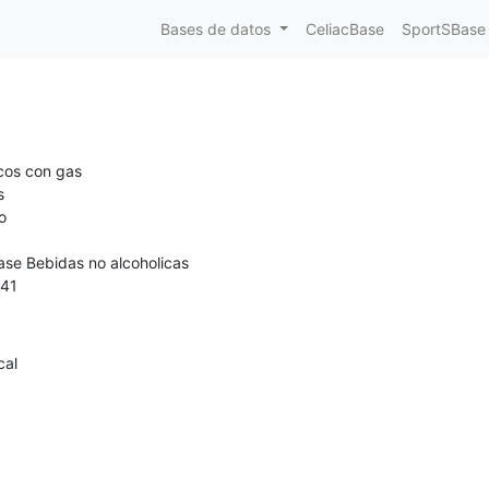
Bases de datos
CeliacBase
SportSBase
cos con gas
s
o
ase Bebidas no alcoholicas
41
cal