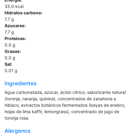
35.0
kcal
Hidratos carbono:
7.7
g
Azucares:
7.7
g
Proteinas:
0.0
g
Grasas:
0.0
g
Sal:
0.01
g
Ingredientes
Agua carbonatada, azúcar, ácido cítrico, saborizante natural
(toronja, naranja, quinina), concentrados de zanahoria e
hibisco, extractos botánicos fermentados (bayas de enebro,
hojas de lima kaffir, lemongrass), concentrado de jugo de
toronja rosa.
Alergenos