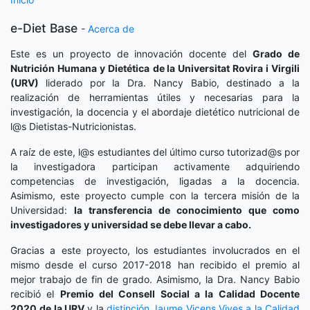
e-Diet Base
-
Acerca de
Este es un proyecto de innovación docente del
Grado de
Nutrición Humana y Dietética
de la Universitat Rovira i Virgili
(URV)
liderado por la Dra. Nancy Babio, destinado a la
realización de herramientas útiles y necesarias para la
investigación, la docencia y el abordaje dietético nutricional de
l@s Dietistas-Nutricionistas.
A raíz de este, l@s estudiantes del último curso tutorizad@s por
la investigadora participan activamente adquiriendo
competencias de investigación, ligadas a la docencia.
Asimismo, este proyecto cumple con la tercera misión de la
Universidad:
la transferencia de conocimiento que como
investigadores y universidad se debe llevar a cabo.
Gracias a este proyecto, los estudiantes involucrados en el
mismo desde el curso 2017-2018 han recibido el premio al
mejor trabajo de fin de grado. Asimismo, la Dra. Nancy Babio
recibió el
Premio del Consell Social a la Calidad Docente
2020
de la URV
y la
distinción
Jaume Vicens Vives a la Calidad