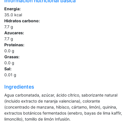
Información nutricional básica
Energia:
35.0
kcal
Hidratos carbono:
7.7
g
Azucares:
7.7
g
Proteinas:
0.0
g
Grasas:
0.0
g
Sal:
0.01
g
Ingredientes
Agua carbonatada, azúcar, ácido cítrico, saborizante natural
(incluido extracto de naranja valenciana), colorante
(concentrado de manzana, hibisco, cártamo, limón), quinina,
extractos botánicos fermentados (enebro, bayas de lima kaffir,
limoncillo), tomillo de limón Infusión.