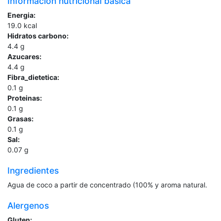
Información nutricional básica
Energia:
19.0
kcal
Hidratos carbono:
4.4
g
Azucares:
4.4
g
Fibra_dietetica:
0.1
g
Proteinas:
0.1
g
Grasas:
0.1
g
Sal:
0.07
g
Ingredientes
Agua de coco a partir de concentrado (100% y aroma natural.
Alergenos
Gluten: