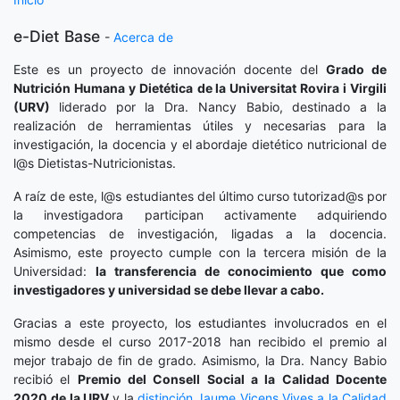
e-Diet Base
-
Acerca de
Este es un proyecto de innovación docente del
Grado de
Nutrición Humana y Dietética
de la Universitat Rovira i Virgili
(URV)
liderado por la Dra. Nancy Babio, destinado a la
realización de herramientas útiles y necesarias para la
investigación, la docencia y el abordaje dietético nutricional de
l@s Dietistas-Nutricionistas.
A raíz de este, l@s estudiantes del último curso tutorizad@s por
la investigadora participan activamente adquiriendo
competencias de investigación, ligadas a la docencia.
Asimismo, este proyecto cumple con la tercera misión de la
Universidad:
la transferencia de conocimiento que como
investigadores y universidad se debe llevar a cabo.
Gracias a este proyecto, los estudiantes involucrados en el
mismo desde el curso 2017-2018 han recibido el premio al
mejor trabajo de fin de grado. Asimismo, la Dra. Nancy Babio
recibió el
Premio del Consell Social a la Calidad Docente
2020
de la URV
y la
distinción
Jaume Vicens Vives a la Calidad