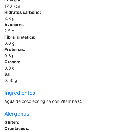
17.0
kcal
Hidratos carbono:
3.3
g
Azucares:
2.5
g
Fibra_dietetica:
0.0
g
Proteinas:
0.3
g
Grasas:
0.0
g
Sal:
0.56
g
Ingredientes
Agua de coco ecológica con Vitamina C.
Alergenos
Gluten:
Crustaceos: