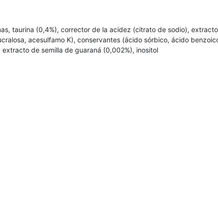
s, taurina (0,4%), corrector de la acidez (citrato de sodio), extracto
ucralosa, acesulfamo K), conservantes (ácido sórbico, ácido benzoico
, extracto de semilla de guaraná (0,002%), inositol