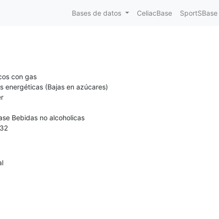
Bases de datos
CeliacBase
SportSBase
cos con gas
s energéticas (Bajas en azúcares)
r
ase Bebidas no alcoholicas
32
al