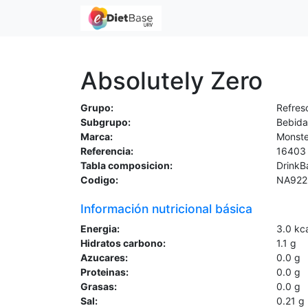
Absolutely Zero
Grupo:
Refres
Subgrupo:
Bebida
Marca:
Monste
Referencia:
16403
Tabla composicion:
DrinkB
Codigo:
NA922
Información nutricional básica
Energia:
3.0
kc
Hidratos carbono:
1.1
g
Azucares:
0.0
g
Proteinas:
0.0
g
Grasas:
0.0
g
Sal:
0.21
g