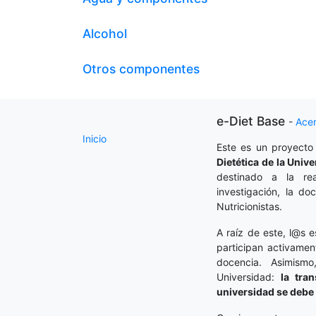
Alcohol
Otros componentes
e-Diet Base
-
Ace
Inicio
Este es un proyecto
Dietética
de la Unive
destinado a la rea
investigación, la do
Nutricionistas.
A raíz de este, l@s e
participan activamen
docencia. Asimism
Universidad:
la tra
universidad se debe 