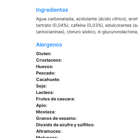
Ingredientes
Agua carbonatada, acidulante (ácido cítrico), aroma
tartrato (0,04%), cafeína (0,03%), edulcorantes (s
(antocianinas), cloruro sódico, d-glucuronolactona
Alergenos
Gluten:
Crustaceos:
Huevos:
Pescado:
Cacahuete:
Soja:
Lacteos:
Frutos de cascara:
Apio:
Mostaza:
Granos de sesamo:
Dioxido de azufre y sulfitos:
Altramuces:
Moluscos: