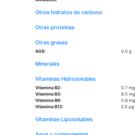
Otros hidratos de carbono
Otras proteinas
Otras grasas
AGS:
0.0
g
Minerales
Vitaminas Hidrosolubles
Vitamina B2:
0.7
mg
Vitamina B3:
8.5
m
Vitamina B6:
0.8
m
Vitamina B12:
2.5
µg
Vitaminas Liposolubles
Agua y componentes