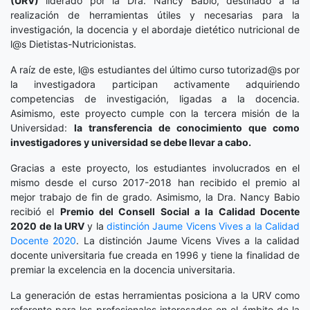
(URV)
liderado por la Dra. Nancy Babio, destinado a la
realización de herramientas útiles y necesarias para la
investigación, la docencia y el abordaje dietético nutricional de
l@s Dietistas-Nutricionistas.
A raíz de este, l@s estudiantes del último curso tutorizad@s por
la investigadora participan activamente adquiriendo
competencias de investigación, ligadas a la docencia.
Asimismo, este proyecto cumple con la tercera misión de la
Universidad:
la transferencia de conocimiento que como
investigadores y universidad se debe llevar a cabo.
Gracias a este proyecto, los estudiantes involucrados en el
mismo desde el curso 2017-2018 han recibido el premio al
mejor trabajo de fin de grado. Asimismo, la Dra. Nancy Babio
recibió el
Premio del Consell Social a la Calidad Docente
2020
de la URV
y la
distinción
Jaume Vicens Vives a la Calidad
Docente 2020
. La distinción Jaume Vicens Vives a la calidad
docente universitaria fue creada en 1996 y tiene la finalidad de
premiar la excelencia en la docencia universitaria.
La generación de estas herramientas posiciona a la URV como
referente para los profesionales interesados en el ámbito de la