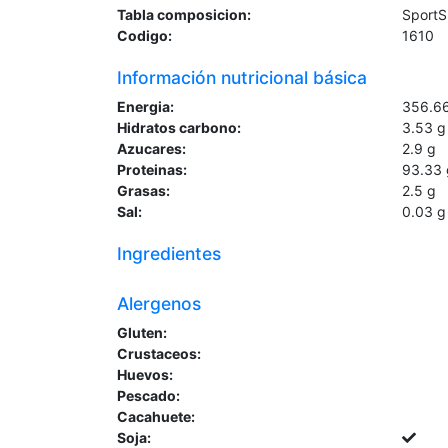
Tabla composicion:
Sport
Codigo:
1610
Información nutricional básica
Energia:
356.6
Hidratos carbono:
3.53
g
Azucares:
2.9
g
Proteinas:
93.33
Grasas:
2.5
g
Sal:
0.03
g
Ingredientes
Alergenos
Gluten:
Crustaceos:
Huevos:
Pescado:
Cacahuete:
Soja: