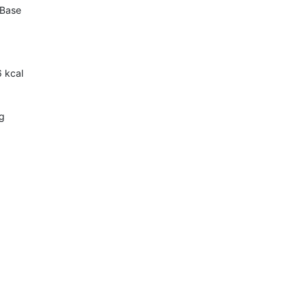
SBase
6
kcal
g