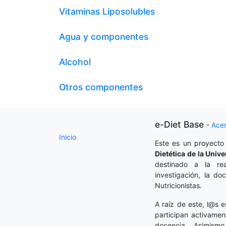
Vitaminas Liposolubles
Agua y componentes
Alcohol
Otros componentes
e-Diet Base
-
Ace
Inicio
Este es un proyecto
Dietética
de la Unive
destinado a la rea
investigación, la do
Nutricionistas.
A raíz de este, l@s e
participan activamen
docencia. Asimism