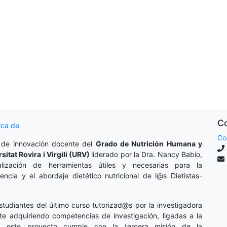
Co
rca de
Co
 de innovación docente del
Grado de Nutrición Humana y
rsitat Rovira i Virgili (URV)
liderado por la Dra. Nancy Babio,
lización de herramientas útiles y necesarias para la
cencia y el abordaje dietético nutricional de l@s Dietistas-
studiantes del último curso tutorizad@s por la investigadora
te adquiriendo competencias de investigación, ligadas a la
o, este proyecto cumple con la tercera misión de la