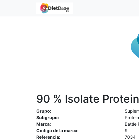
90 % Isolate Protei
Grupo:
Suplem
Subgrupo:
Protei
Marca:
Battle
Codigo de la marca:
9
Referencia:
7034