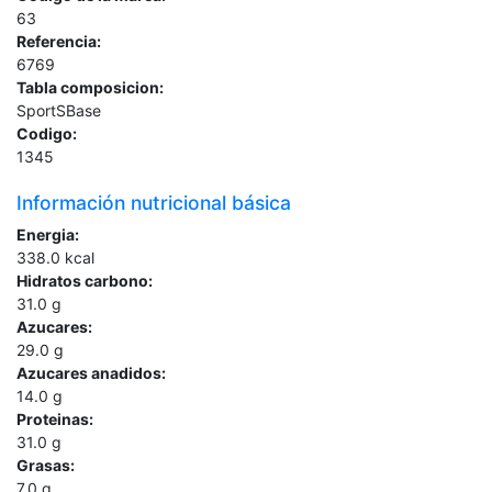
63
Referencia:
6769
Tabla composicion:
SportSBase
Codigo:
1345
Información nutricional básica
Energia:
338.0
kcal
Hidratos carbono:
31.0
g
Azucares:
29.0
g
Azucares anadidos:
14.0
g
Proteinas:
31.0
g
Grasas:
7.0
g