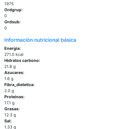
1975
Ordgrup:
0
Ordsub:
0
Información nutricional básica
Energia:
271.0
kcal
Hidratos carbono:
21.8
g
Azucares:
1.6
g
Fibra_dietetica:
2.0
g
Proteinas:
17.1
g
Grasas:
12.3
g
Sal:
1.33
g