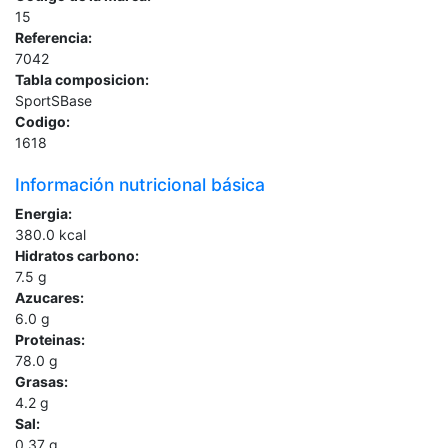
15
Referencia:
7042
Tabla composicion:
SportSBase
Codigo:
1618
Información nutricional básica
Energia:
380.0
kcal
Hidratos carbono:
7.5
g
Azucares:
6.0
g
Proteinas:
78.0
g
Grasas:
4.2
g
Sal:
0.37
g