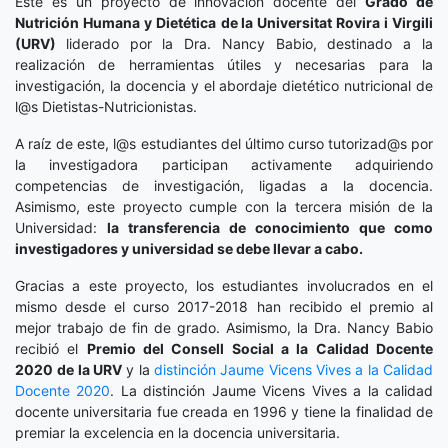
Este es un proyecto de innovación docente del
Grado de
Nutrición Humana y Dietética
de la Universitat Rovira i Virgili
(URV)
liderado por la Dra. Nancy Babio, destinado a la
realización de herramientas útiles y necesarias para la
investigación, la docencia y el abordaje dietético nutricional de
l@s Dietistas-Nutricionistas.
A raíz de este, l@s estudiantes del último curso tutorizad@s por
la investigadora participan activamente adquiriendo
competencias de investigación, ligadas a la docencia.
Asimismo, este proyecto cumple con la tercera misión de la
Universidad:
la transferencia de conocimiento que como
investigadores y universidad se debe llevar a cabo.
Gracias a este proyecto, los estudiantes involucrados en el
mismo desde el curso 2017-2018 han recibido el premio al
mejor trabajo de fin de grado. Asimismo, la Dra. Nancy Babio
recibió el
Premio del Consell Social a la Calidad Docente
2020
de la URV
y la
distinción
Jaume Vicens Vives a la Calidad
Docente 2020
. La distinción Jaume Vicens Vives a la calidad
docente universitaria fue creada en 1996 y tiene la finalidad de
premiar la excelencia en la docencia universitaria.