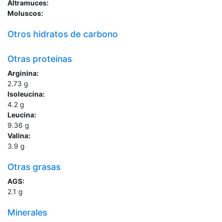
Altramuces:
Moluscos:
Otros hidratos de carbono
Otras proteinas
Arginina:
2.73
g
Isoleucina:
4.2
g
Leucina:
9.36
g
Valina:
3.9
g
Otras grasas
AGS:
2.1
g
Minerales