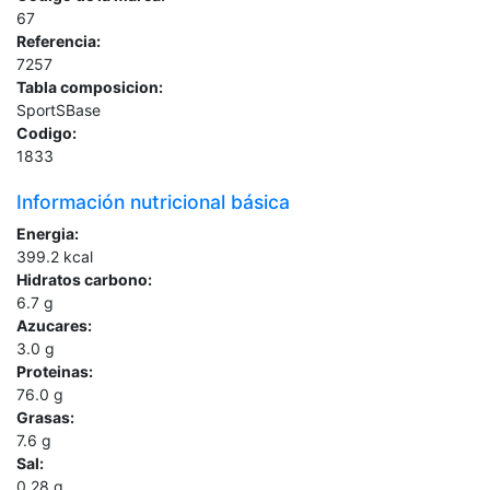
67
Referencia:
7257
Tabla composicion:
SportSBase
Codigo:
1833
Información nutricional básica
Energia:
399.2
kcal
Hidratos carbono:
6.7
g
Azucares:
3.0
g
Proteinas:
76.0
g
Grasas:
7.6
g
Sal:
0.28
g