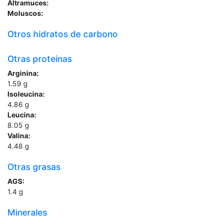
Altramuces:
Moluscos:
Otros hidratos de carbono
Otras proteinas
Arginina:
1.59
g
Isoleucina:
4.86
g
Leucina:
8.05
g
Valina:
4.48
g
Otras grasas
AGS:
1.4
g
Minerales