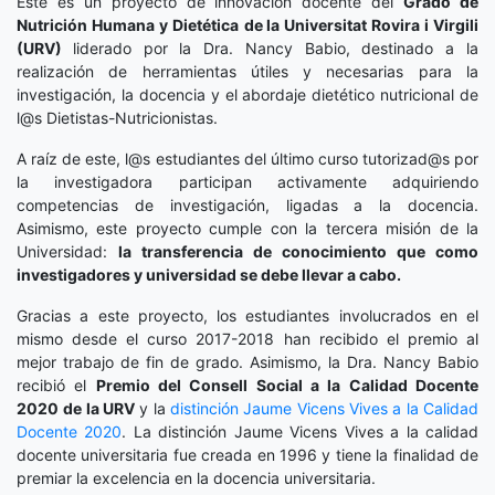
Este es un proyecto de innovación docente del
Grado de
Nutrición Humana y Dietética
de la Universitat Rovira i Virgili
(URV)
liderado por la Dra. Nancy Babio, destinado a la
realización de herramientas útiles y necesarias para la
investigación, la docencia y el abordaje dietético nutricional de
l@s Dietistas-Nutricionistas.
A raíz de este, l@s estudiantes del último curso tutorizad@s por
la investigadora participan activamente adquiriendo
competencias de investigación, ligadas a la docencia.
Asimismo, este proyecto cumple con la tercera misión de la
Universidad:
la transferencia de conocimiento que como
investigadores y universidad se debe llevar a cabo.
Gracias a este proyecto, los estudiantes involucrados en el
mismo desde el curso 2017-2018 han recibido el premio al
mejor trabajo de fin de grado. Asimismo, la Dra. Nancy Babio
recibió el
Premio del Consell Social a la Calidad Docente
2020
de la URV
y la
distinción
Jaume Vicens Vives a la Calidad
Docente 2020
. La distinción Jaume Vicens Vives a la calidad
docente universitaria fue creada en 1996 y tiene la finalidad de
premiar la excelencia en la docencia universitaria.