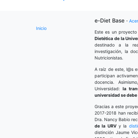
e-Diet Base
-
Ace
Inicio
Este es un proyecto
Dietética
de la Unive
destinado a la rea
investigación, la do
Nutricionistas.
A raíz de este, l@s e
participan activamen
docencia. Asimism
Universidad:
la tra
universidad se debe 
Gracias a este proye
2017-2018 han recibi
Dra. Nancy Babio rec
de la URV
y la
dist
distinción Jaume Vic