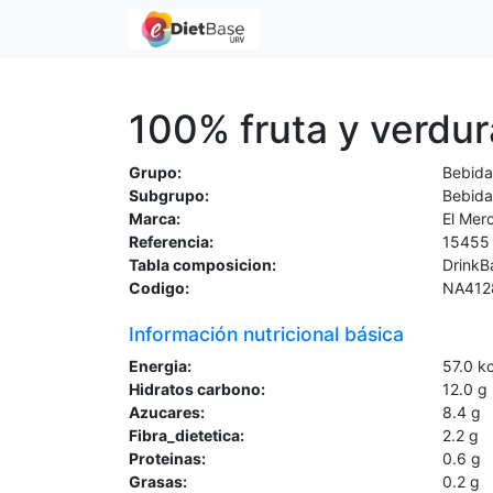
100% fruta y verdur
Grupo:
Bebida
Subgrupo:
Bebidas
Marca:
El Mer
Referencia:
15455
Tabla composicion:
DrinkB
Codigo:
NA412
Información nutricional básica
Energia:
57.0
kc
Hidratos carbono:
12.0
g
Azucares:
8.4
g
Fibra_dietetica:
2.2
g
Proteinas:
0.6
g
Grasas:
0.2
g