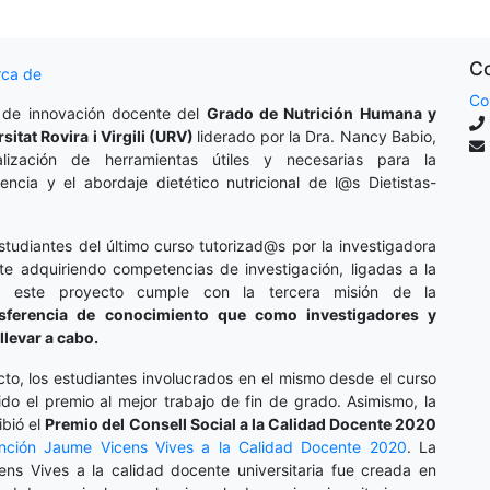
Co
rca de
Co
 de innovación docente del
Grado de Nutrición Humana y
rsitat Rovira i Virgili (URV)
liderado por la Dra. Nancy Babio,
lización de herramientas útiles y necesarias para la
cencia y el abordaje dietético nutricional de l@s Dietistas-
studiantes del último curso tutorizad@s por la investigadora
te adquiriendo competencias de investigación, ligadas a la
o, este proyecto cumple con la tercera misión de la
nsferencia de conocimiento que como investigadores y
llevar a cabo.
cto, los estudiantes involucrados en el mismo desde el curso
do el premio al mejor trabajo de fin de grado. Asimismo, la
ibió el
Premio del Consell Social a la Calidad Docente 2020
inción
Jaume Vicens Vives a la Calidad Docente 2020
. La
ens Vives a la calidad docente universitaria fue creada en